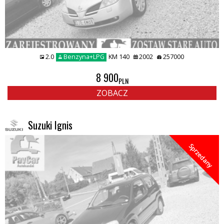
2.0
Benzyna+LPG
KM 140
2002
257000
8 900
PLN
ZOBACZ
Suzuki Ignis
Sprzedany