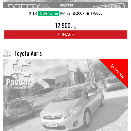
1.4
Benzyna
KM 73
2007
178000
12 900
PLN
ZOBACZ
Toyota Auris
Sprzedany