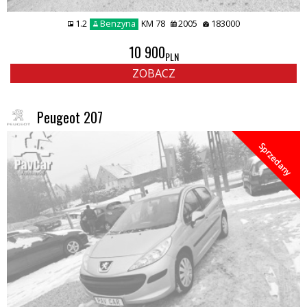
1.2
Benzyna
KM 78
2005
183000
10 900
PLN
ZOBACZ
Peugeot 207
Sprzedany