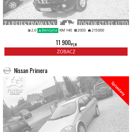
2.0
Benzyna
KM 140
2003
215000
11 900
PLN
ZOBACZ
Nissan Primera
Sprzedany