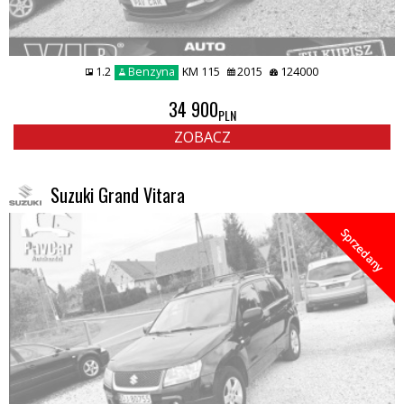
1.2
Benzyna
KM 115
2015
124000
34 900
PLN
ZOBACZ
Suzuki Grand Vitara
Sprzedany