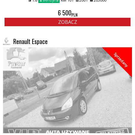
1.6
Benzyna
KM 101
2001
205000
6 500
PLN
ZOBACZ
Renault Espace
Sprzedany