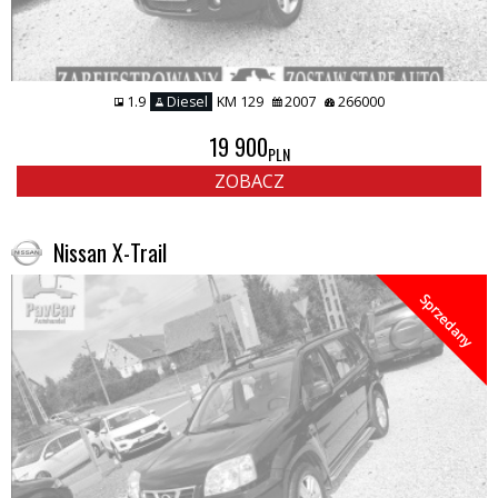
1.9
Diesel
KM 129
2007
266000
19 900
PLN
ZOBACZ
Nissan X-Trail
Sprzedany