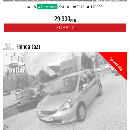
1.8
Benzyna
KM 141
2013
170000
29 900
PLN
ZOBACZ
Honda Jazz
Sprzedany