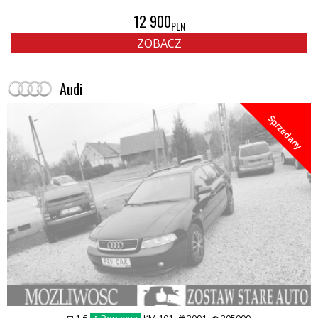
12 900
PLN
ZOBACZ
Audi
Sprzedany