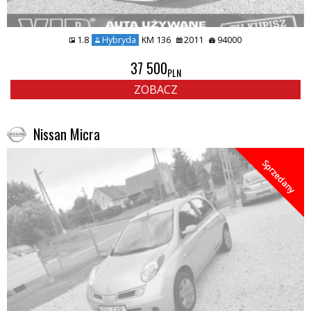
1.8
Hybryda
KM 136
2011
94000
37 500
PLN
ZOBACZ
Nissan Micra
Sprzedany