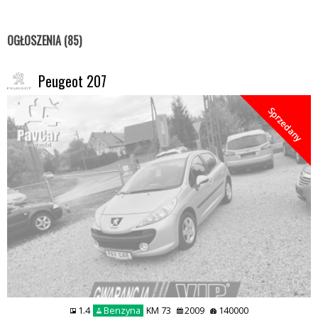
OGŁOSZENIA (85)
Peugeot 207
Sprzedany
1.4
Benzyna
KM 73
2009
140000