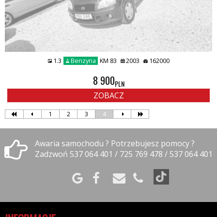
1.3
Benzyna
KM 83
2003
162000
8 900
PLN
ZOBACZ
1
2
3
4
Awaria samochodu ? Potrzebujesz pomocy ?
Zadzwoń 537 064 401 / 725 769 478 / 537 064 401