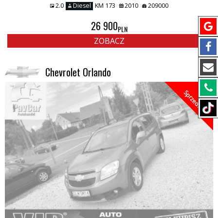
2.0
Diesel
KM 173
2010
209000
26 900
PLN
ZOBACZ
Chevrolet Orlando
Sprzedany