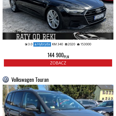
3.0
Hybryda
KM 340
2020
153000
144 900
PLN
ZOBACZ
Volkswagen Touran