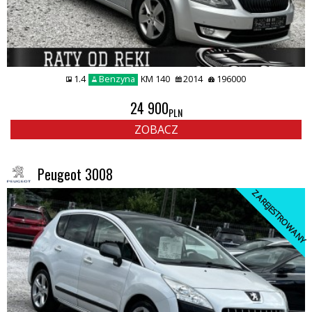
1.4
Benzyna
KM 140
2014
196000
24 900
PLN
ZOBACZ
Peugeot 3008
ZAREJESTROWANY