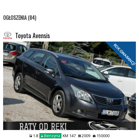
OGŁOSZENIA (84)
Toyota Avensis
ROK GWARANCJI
1.8
Benzyna
KM 147
2009
150000