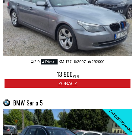
2.0
Diesel
KM 177
2007
292000
13 900
PLN
ZOBACZ
BMW Seria 5
ZAREJESTROWANY