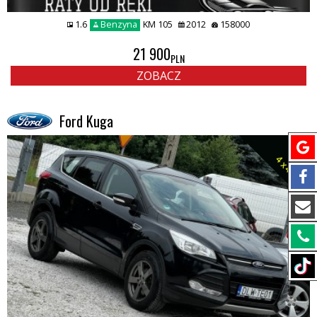
1.6
Benzyna
KM 105
2012
158000
21 900
PLN
ZOBACZ
Ford Kuga
4 x 4