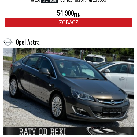
2.0
Diesel
KM 185
2017
238000
54 900
PLN
ZOBACZ
Opel Astra