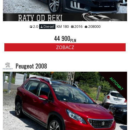
2.0
Diesel
KM 180
2016
208000
44 900
PLN
ZOBACZ
Peugeot 2008
AUTOMAT