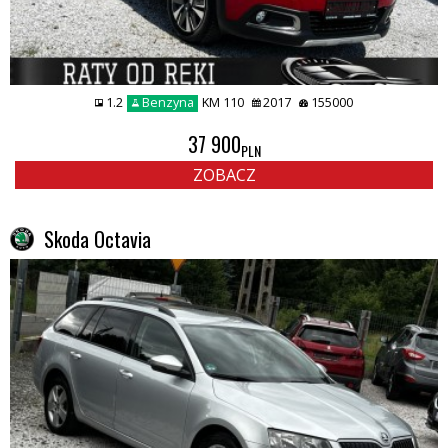
1.2
Benzyna
KM 110
2017
155000
37 900
PLN
ZOBACZ
Skoda Octavia