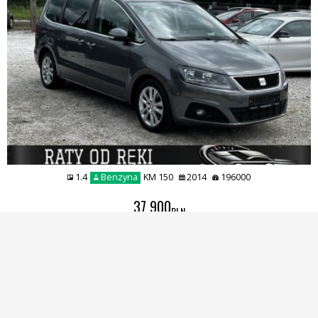
1.4
Benzyna
KM 150
2014
196000
37 900
PLN
ZOBACZ
1
2
3
4
Awaria samochodu ? Potrzebujesz pomocy ?
Zadzwoń 537 064 401 / 725 769 478 / 537 064 401