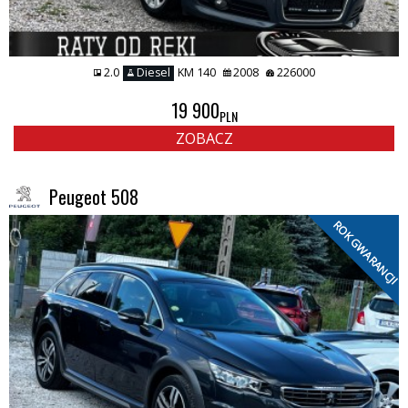
2.0
Diesel
KM 140
2008
226000
19 900
PLN
ZOBACZ
Peugeot 508
ROK GWARANCJI