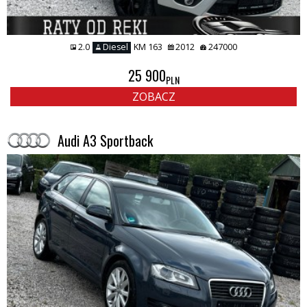
2.0
Diesel
KM 163
2012
247000
25 900
PLN
ZOBACZ
Audi A3 Sportback