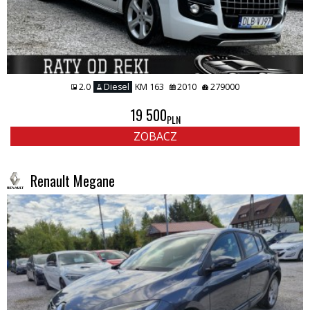
2.0
Diesel
KM 163
2010
279000
19 500
PLN
ZOBACZ
Renault Megane