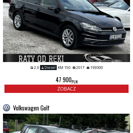
2.0
Diesel
KM 150
2017
193000
47 900
PLN
ZOBACZ
Volkswagen Golf