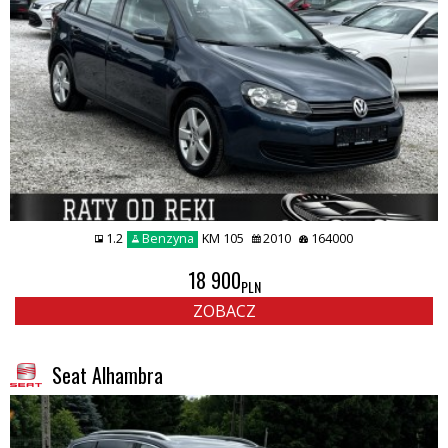
1.2
Benzyna
KM 105
2010
164000
18 900
PLN
ZOBACZ
Seat Alhambra