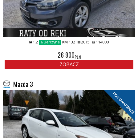
1.2
Benzyna
KM 132
2015
114000
26 900
PLN
ZOBACZ
Mazda 3
ROK GWARANCJI