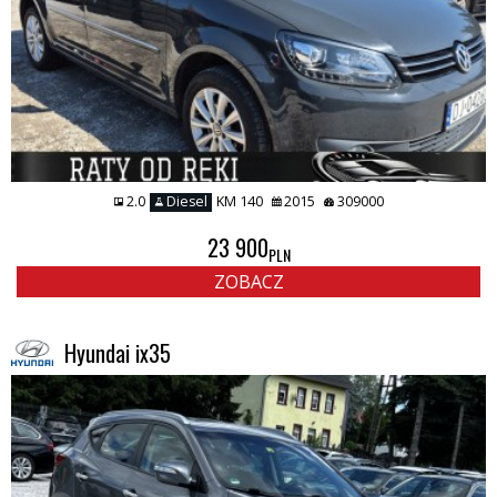
2.0
Diesel
KM 140
2015
309000
23 900
PLN
ZOBACZ
Hyundai ix35