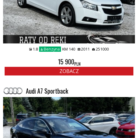
1.8
Benzyna
KM 140
2011
251000
15 900
PLN
ZOBACZ
Audi A7 Sportback