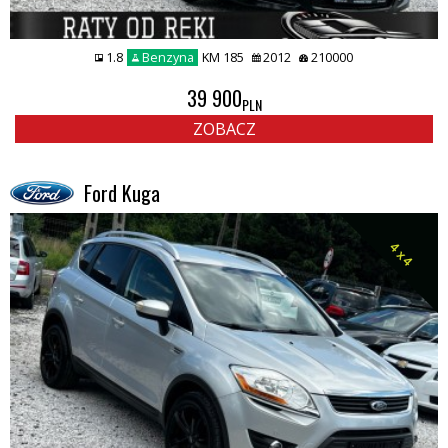
1.8
Benzyna
KM 185
2012
210000
39 900
PLN
ZOBACZ
Ford Kuga
4 x 4