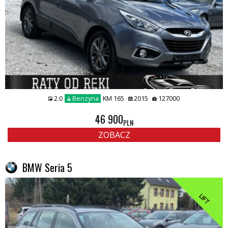
2.0
Benzyna
KM 165
2015
127000
46 900
PLN
ZOBACZ
BMW Seria 5
LIFT