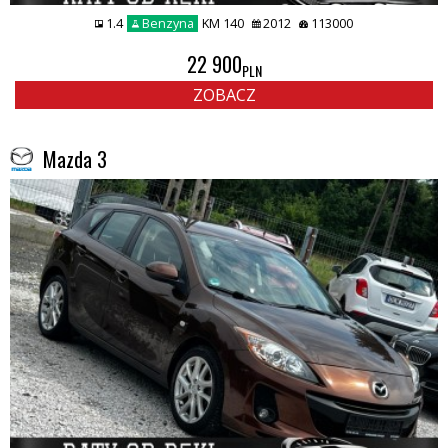
1.4
Benzyna
KM 140
2012
113000
22 900
PLN
ZOBACZ
Mazda 3