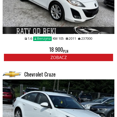
1.6
Benzyna
KM 105
2011
237000
18 900
PLN
ZOBACZ
Chevrolet Cruze