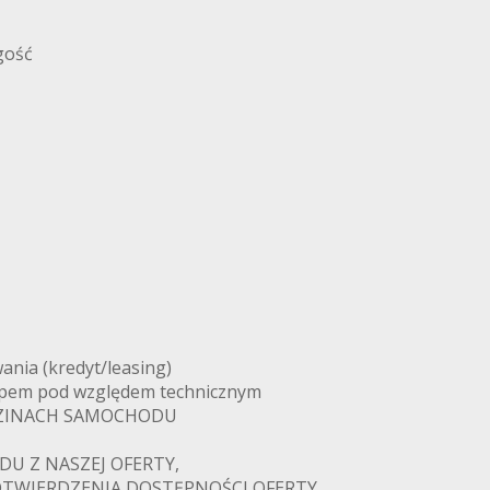
gość
ania (kredyt/leasing)
pem pod względem technicznym
LĘDZINACH SAMOCHODU
DU Z NASZEJ OFERTY,
OTWIERDZENIA DOSTĘPNOŚCI OFERTY