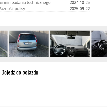
e
r
m
i
n
b
a
d
a
n
i
a
t
e
c
h
n
i
c
z
n
e
g
o
2024-10-25
W
a
ż
n
o
ś
ć
p
o
l
i
s
y
2025-09-22
Dojedź do pojazdu