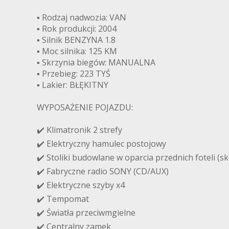
▪️ Rodzaj nadwozia: VAN
▪️ Rok produkcji: 2004
▪️ Silnik BENZYNA 1.8
▪️ Moc silnika: 125 KM
▪️ Skrzynia biegów: MANUALNA
▪️ Przebieg: 223 TYŚ
▪️ Lakier: BŁĘKITNY
WYPOSAŻENIE POJAZDU:
✔️ Klimatronik 2 strefy
✔️ Elektryczny hamulec postojowy
✔️ Stoliki budowlane w oparcia przednich foteli (s
✔️ Fabryczne radio SONY (CD/AUX)
✔️ Elektryczne szyby x4
✔️ Tempomat
✔️ Światła przeciwmgielne
✔️ Centralny zamek