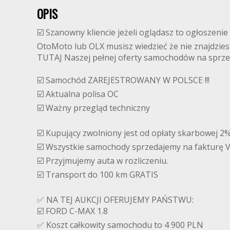
OPIS
☑️ Szanowny kliencie jeżeli oglądasz to ogłoszenie
OtoMoto lub OLX musisz wiedzieć że nie znajdzies
TUTAJ Naszej pełnej oferty samochodów na sprze
☑️ Samochód ZAREJESTROWANY W POLSCE !!!
☑️ Aktualna polisa OC
☑️ Ważny przegląd techniczny
☑️ Kupujący zwolniony jest od opłaty skarbowej 2
☑️ Wszystkie samochody sprzedajemy na fakturę 
☑️ Przyjmujemy auta w rozliczeniu.
☑️ Transport do 100 km GRATIS
✅ NA TEJ AUKCJI OFERUJEMY PAŃSTWU:
☑️ FORD C-MAX 1.8
✅ Koszt całkowity samochodu to 4 900 PLN