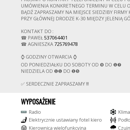
UMÓWIENIA KONKRETNEGO TERMINU W CELU O
BĄDŹ ZAPRASZAMY NA MIEJSCE SIEDZIBY FIRMY 
PRZY GŁÓWNEJ DRODZE K-30 MIĘDZY JELENIĄ GÓ
KONTAKT DO :
☎ PAWEŁ
537064401
☎ AGNIESZKA
725769478
⌚ GODZINY OTWARCIA ⌚
OD PONIEDZIAŁKU DO SOBOTY OD ❾ DO ❶❼
NIEDZIELA OD ❶❶ DO ❶❺
✅ SERDECZNIE ZAPRASZAMY !!!
WYPOSAŻENIE
R
a
d
i
o
K
l
i
m
a
E
l
e
k
t
r
y
c
z
n
i
e
u
s
t
a
w
i
a
n
y
f
o
t
e
l
k
i
e
r
o
w
c
y
P
o
d
ł
K
i
e
r
o
w
n
i
c
a
w
i
e
l
o
f
u
n
k
c
y
j
n
a
C
z
u
j