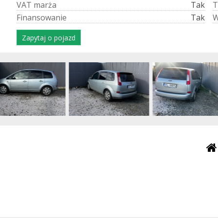
V
A
T
m
a
r
ż
a
Tak
T
F
i
n
a
n
s
o
w
a
n
i
e
Tak
Zapytaj o pojazd