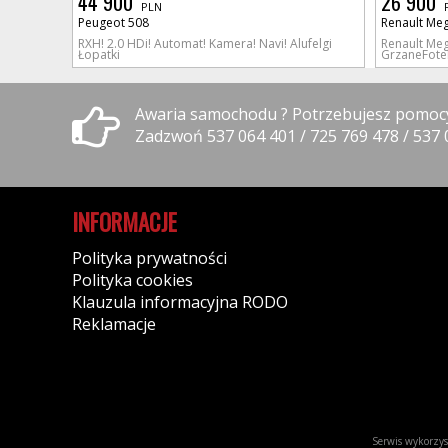
44 900
26 900
PLN
Peugeot 508
Renault Me
RXH! 2.0 HDi! Automat! Kamera! Navi! Alufelgi
Renault Meg
Łopatki
GrzaneFotel
Awaria samochodu ? Potrzebujesz pomoc
Zadzwoń 537 064 401 / 725 769 478 / 537 
INFORMACJE
Polityka prywatności
Polityka cookies
Klauzula informacyjna RODO
Reklamacje
Serwis wykorzyst