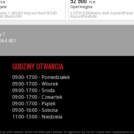
52 900
PLN
PLN
gane
Opel Insignia
ane 1.2B!LED! KeyLes! Navi! BOSE!
2.0TDCi!LEDMatrix 4x4! AsystentPasa!
e! Bluetooth!
KeyLes!FlexRide
y ?
064 401
GODZINY OTWARCIA
09:00-17:00 - Poniedziałek
09:00-17:00 - Wtorek
09:00-17:00 - Środa
09:00-17:00 - Czwartek
09:00-17:00 - Piątek
09:00-16:00 - Sobota
11:00-13:00 - Niedziela
uje pliki cookies. Jeżeli nie blokujesz plików, to zgadzasz się na ich użycie oraz zapisywanie 