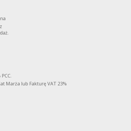
 na
z
daż.
% PCC.
Vat Marża lub Fakturę VAT 23%