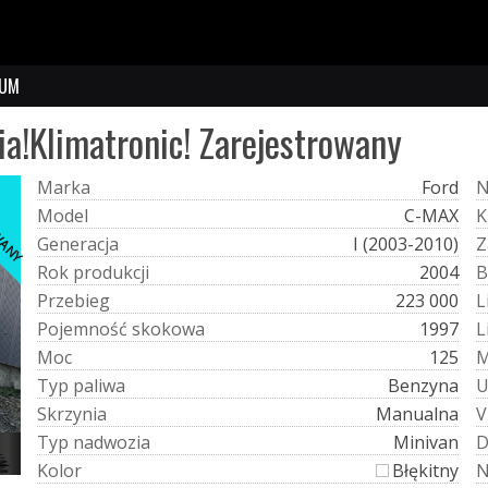
UM
a!Klimatronic! Zarejestrowany
OWANY
M
a
r
k
a
Ford
M
o
d
e
l
C-MAX
K
G
e
n
e
r
a
c
j
a
I (2003-2010)
Z
R
o
k
p
r
o
d
u
k
c
j
i
2004
B
P
r
z
e
b
i
e
g
223 000
L
P
o
j
e
m
n
o
ś
ć
s
k
o
k
o
w
a
1997
L
M
o
c
125
T
y
p
p
a
l
i
w
a
Benzyna
S
k
r
z
y
n
i
a
Manualna
V
T
y
p
n
a
d
w
o
z
i
a
Minivan
K
o
l
o
r
Błękitny