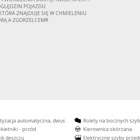
GLĘDZIN POJAZDU
KTÓRA ZNAJDUJE SIĘ W CHMIELENIU
RĄ A ZGORZELCEM!!!
t
y
z
a
c
j
a
a
u
t
o
m
a
t
y
c
z
n
a
,
d
w
u
s
t
r
e
f
o
w
a
R
o
l
e
t
y
n
a
b
o
c
z
n
y
c
h
s
z
y
b
o
k
i
e
t
n
i
k
i
-
p
r
z
ó
d
K
i
e
r
o
w
n
i
c
a
s
k
ó
r
z
a
n
a
n
i
k
d
e
s
z
c
z
u
E
l
e
k
t
r
y
c
z
n
e
s
z
y
b
y
p
r
z
e
d