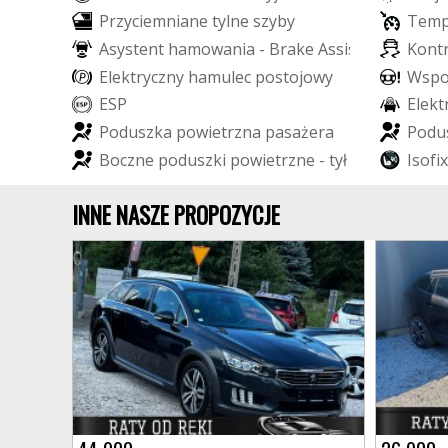
P
r
z
y
c
i
e
m
n
i
a
n
e
t
y
l
n
e
s
z
y
b
y
T
e
m
A
s
y
s
t
e
n
t
h
a
m
o
w
a
n
i
a
-
B
r
a
k
e
A
s
s
i
s
t
K
o
n
t
E
l
e
k
t
r
y
c
z
n
y
h
a
m
u
l
e
c
p
o
s
t
o
j
o
w
y
W
s
p
E
S
P
E
l
e
k
t
P
o
d
u
s
z
k
a
p
o
w
i
e
t
r
z
n
a
p
a
s
a
ż
e
r
a
P
o
d
u
B
o
c
z
n
e
p
o
d
u
s
z
k
i
p
o
w
i
e
t
r
z
n
e
-
t
y
ł
I
s
o
f
i
x
INNE NASZE PROPOZYCJE