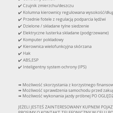
✔️ Czujnik zmierzchu/deszczu
✔️ Kolumna kierownicy regulowana wysokość/dłu
✔️ Przednie fotele z regulacją podparcia lędźwi
✔️ Dzielone / składane tylne siedzenie
✔️ Elektryczne lusterka składane (podgrzewane)
✔️ Komputer pokładowy
✔️ Kierownica wielofunkcyjna skórzana
✔️ Hak
✔️ ABS,ESP
✔️ Inteligentny system ochrony (IPS)
➠ Możliwość skorzystania z korzystnego finansow
➠ Możliwość sprawdzenia samochodu przed zaku
➠ Możliwość wykonania jazdy próbnej PO OG
JEŻELI JESTEŚ ZAINTERESOWANY KUPNEM POJAZ
PROSIMY O KONTAKT TELEFONICZNY W CELU P