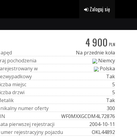
Zaloguj się
4 900
PLN
N
a
p
ę
d
Na przednie koła
r
a
j
p
o
c
h
o
d
z
e
n
i
a
Niemcy
a
r
e
j
e
s
t
r
o
w
a
n
y
w
Polska
e
z
w
y
p
a
d
k
o
w
y
Tak
i
c
z
b
a
m
i
e
j
s
c
5
i
c
z
b
a
d
r
z
w
i
5
M
e
t
a
l
i
k
Tak
U
n
i
k
a
l
n
y
n
u
m
e
r
o
f
e
r
t
y
300
I
N
WF0MXXGCDM4L72876
D
a
t
a
p
i
e
r
w
s
z
e
j
r
e
j
e
s
t
r
a
c
j
i
2004-10-11
N
u
m
e
r
r
e
j
e
s
t
r
a
c
y
j
n
y
p
o
j
a
z
d
u
OKL44892