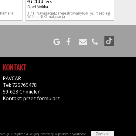
47 900
PLN
Opel Mokka
 Kamera!
1.4T! Nawigacja!Zarejestrowany!!59Tyś.Przebieg
Wifi! Led! Klimatyzacja
KONTAKT
PAVCAR
Tel: 725769478
59-623 Chmieleń
Kontakt: przez formularz
Zamknij
w pamięci urządzenia. Więcej informacji w
polityce prywatności