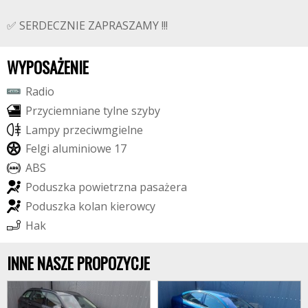
✅ SERDECZNIE ZAPRASZAMY !!!
WYPOSAŻENIE
R
a
d
i
o
P
r
z
y
c
i
e
m
n
i
a
n
e
t
y
l
n
e
s
z
y
b
y
L
a
m
p
y
p
r
z
e
c
i
w
m
g
i
e
l
n
e
F
e
l
g
i
a
l
u
m
i
n
i
o
w
e
1
7
A
B
S
P
o
d
u
s
z
k
a
p
o
w
i
e
t
r
z
n
a
p
a
s
a
ż
e
r
a
P
o
d
u
s
z
k
a
k
o
l
a
n
k
i
e
r
o
w
c
y
H
a
k
INNE NASZE PROPOZYCJE