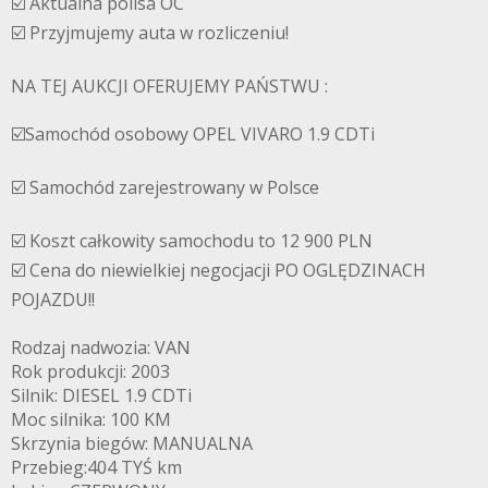
☑️ Aktualna polisa OC
☑️ Przyjmujemy auta w rozliczeniu!
NA TEJ AUKCJI OFERUJEMY PAŃSTWU :
☑️Samochód osobowy OPEL VIVARO 1.9 CDTi
☑️ Samochód zarejestrowany w Polsce
☑️ Koszt całkowity samochodu to 12 900 PLN
☑️ Cena do niewielkiej negocjacji PO OGLĘDZINACH
POJAZDU!!
Rodzaj nadwozia: VAN
Rok produkcji: 2003
Silnik: DIESEL 1.9 CDTi
Moc silnika: 100 KM
Skrzynia biegów: MANUALNA
Przebieg:404 TYŚ km