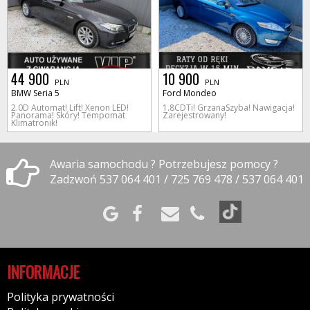
44 900
10 900
PLN
PLN
BMW Seria 5
Ford Mondeo
2.0D Automat! Lift! Xenon LED!
1.8CDTi! GrzanaSzyba! Nawigacja!
Panorama! Skóry! Tempomat
Zarejestrowany!
Klimatronik!
Awaria samochodu ? Potrzebujesz pomocy ?
Zadzwoń 537 064 401 / 725 769 478 / 537 064 401
INFORMACJE
Polityka prywatności