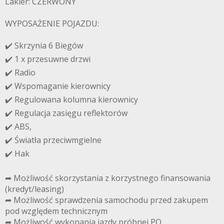
Lakier: CZERWONY
WYPOSAŻENIE POJAZDU:
✔️ Skrzynia 6 Biegów
✔️ 1 x przesuwne drzwi
✔️ Radio
✔️ Wspomaganie kierownicy
✔️ Regulowana kolumna kierownicy
✔️ Regulacja zasięgu reflektorów
✔️ ABS,
✔️ Światła przeciwmgielne
✔️ Hak
➦ Możliwość skorzystania z korzystnego finansowania
(kredyt/leasing)
➦ Możliwość sprawdzenia samochodu przed zakupem
pod względem technicznym
➦ Możliwość wykonania jazdy próbnej PO