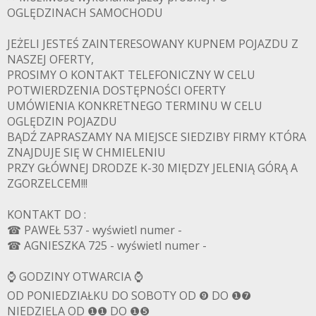
OGLĘDZINACH SAMOCHODU
JEŻELI JESTEŚ ZAINTERESOWANY KUPNEM POJAZDU Z
NASZEJ OFERTY,
PROSIMY O KONTAKT TELEFONICZNY W CELU
POTWIERDZENIA DOSTĘPNOŚCI OFERTY
UMÓWIENIA KONKRETNEGO TERMINU W CELU
OGLĘDZIN POJAZDU
BĄDŹ ZAPRASZAMY NA MIEJSCE SIEDZIBY FIRMY KTÓRA
ZNAJDUJE SIĘ W CHMIELENIU
PRZY GŁÓWNEJ DRODZE K-30 MIĘDZY JELENIĄ GÓRĄ A
ZGORZELCEM!!!
KONTAKT DO :
☎ PAWEŁ 537 - wyświetl numer -
☎ AGNIESZKA 725 - wyświetl numer -
⌚ GODZINY OTWARCIA ⌚
OD PONIEDZIAŁKU DO SOBOTY OD ❾ DO ❶❼
NIEDZIELA OD ❶❶ DO ❶❺