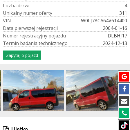
L
i
c
z
b
a
d
r
z
w
i
4
U
n
i
k
a
l
n
y
n
u
m
e
r
o
f
e
r
t
y
311
V
I
N
W0LJ7ACA64V614400
D
a
t
a
p
i
e
r
w
s
z
e
j
r
e
j
e
s
t
r
a
c
j
i
2004-01-16
N
u
m
e
r
r
e
j
e
s
t
r
a
c
y
j
n
y
p
o
j
a
z
d
u
DLBHJ17
T
e
r
m
i
n
b
a
d
a
n
i
a
t
e
c
h
n
i
c
z
n
e
g
o
2024-12-13
Zapytaj o pojazd
Ulotka