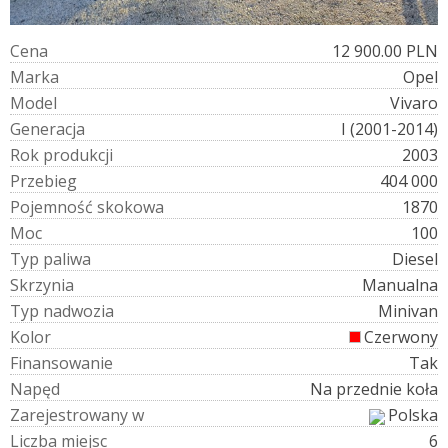
C
e
n
a
12 900.00 PLN
M
a
r
k
a
Opel
M
o
d
e
l
Vivaro
G
e
n
e
r
a
c
j
a
I (2001-2014)
R
o
k
p
r
o
d
u
k
c
j
i
2003
P
r
z
e
b
i
e
g
404 000
P
o
j
e
m
n
o
ś
ć
s
k
o
k
o
w
a
1870
M
o
c
100
T
y
p
p
a
l
i
w
a
Diesel
S
k
r
z
y
n
i
a
Manualna
T
y
p
n
a
d
w
o
z
i
a
Minivan
K
o
l
o
r
Czerwony
F
i
n
a
n
s
o
w
a
n
i
e
Tak
N
a
p
ę
d
Na przednie koła
Z
a
r
e
j
e
s
t
r
o
w
a
n
y
w
Polska
L
i
c
z
b
a
m
i
e
j
s
c
6