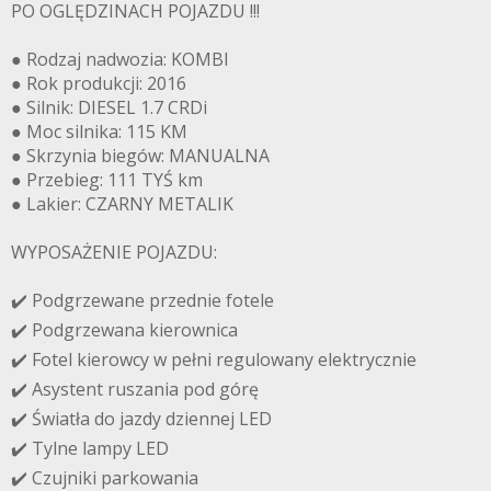
PO OGLĘDZINACH POJAZDU !!!
● Rodzaj nadwozia: KOMBI
● Rok produkcji: 2016
● Silnik: DIESEL 1.7 CRDi
● Moc silnika: 115 KM
● Skrzynia biegów: MANUALNA
● Przebieg: 111 TYŚ km
● Lakier: CZARNY METALIK
WYPOSAŻENIE POJAZDU:
✔️ Podgrzewane przednie fotele
✔️ Podgrzewana kierownica
✔️ Fotel kierowcy w pełni regulowany elektrycznie
✔️ Asystent ruszania pod górę
✔️ Światła do jazdy dziennej LED
✔️ Tylne lampy LED
✔️ Czujniki parkowania