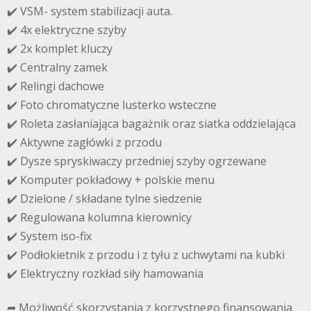
✔️ VSM- system stabilizacji auta.
✔️ 4x elektryczne szyby
✔️ 2x komplet kluczy
✔️ Centralny zamek
✔️ Relingi dachowe
✔️ Foto chromatyczne lusterko wsteczne
✔️ Roleta zasłaniająca bagażnik oraz siatka oddzielająca
✔️ Aktywne zagłówki z przodu
✔️ Dysze spryskiwaczy przedniej szyby ogrzewane
✔️ Komputer pokładowy + polskie menu
✔️ Dzielone / składane tylne siedzenie
✔️ Regulowana kolumna kierownicy
✔️ System iso-fix
✔️ Podłokietnik z przodu i z tyłu z uchwytami na kubki
✔️ Elektryczny rozkład siły hamowania
➦ Możliwość skorzystania z korzystnego finansowania