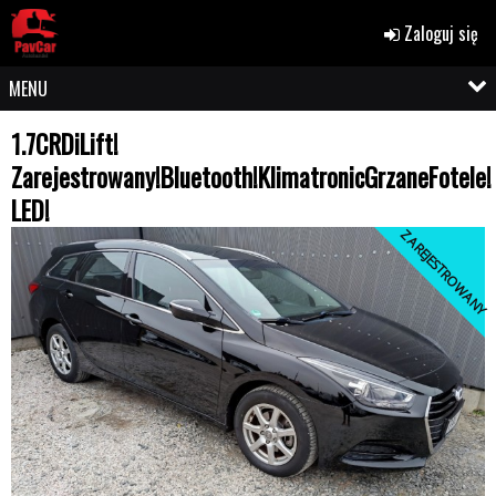
Zaloguj się
MENU
1.7CRDiLift!
Zarejestrowany!Bluetooth!KlimatronicGrzaneFotele!
LED!
ZAREJESTROWANY