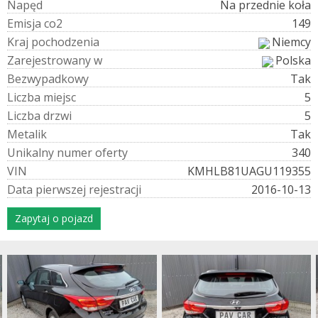
N
a
p
ę
d
Na przednie koła
E
m
i
s
j
a
c
o
2
149
K
r
a
j
p
o
c
h
o
d
z
e
n
i
a
Niemcy
Z
a
r
e
j
e
s
t
r
o
w
a
n
y
w
Polska
B
e
z
w
y
p
a
d
k
o
w
y
Tak
L
i
c
z
b
a
m
i
e
j
s
c
5
L
i
c
z
b
a
d
r
z
w
i
5
M
e
t
a
l
i
k
Tak
U
n
i
k
a
l
n
y
n
u
m
e
r
o
f
e
r
t
y
340
V
I
N
KMHLB81UAGU119355
D
a
t
a
p
i
e
r
w
s
z
e
j
r
e
j
e
s
t
r
a
c
j
i
2016-10-13
Zapytaj o pojazd