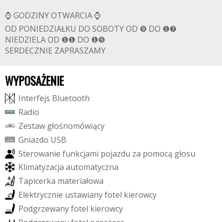
⌚ GODZINY OTWARCIA ⌚
OD PONIEDZIAŁKU DO SOBOTY OD ❾ DO ❶❼
NIEDZIELA OD ❶❶ DO ❶❺
SERDECZNIE ZAPRASZAMY
WYPOSAŻENIE
I
n
t
e
r
f
e
j
s
B
l
u
e
t
o
o
t
h
R
a
d
i
o
Z
e
s
t
a
w
g
ł
o
ś
n
o
m
ó
w
i
ą
c
y
G
n
i
a
z
d
o
U
S
B
S
t
e
r
o
w
a
n
i
e
f
u
n
k
c
j
a
m
i
p
o
j
a
z
d
u
z
a
p
o
m
o
c
ą
g
ł
o
s
u
K
l
i
m
a
t
y
z
a
c
j
a
a
u
t
o
m
a
t
y
c
z
n
a
T
a
p
i
c
e
r
k
a
m
a
t
e
r
i
a
ł
o
w
a
E
l
e
k
t
r
y
c
z
n
i
e
u
s
t
a
w
i
a
n
y
f
o
t
e
l
k
i
e
r
o
w
c
y
P
o
d
g
r
z
e
w
a
n
y
f
o
t
e
l
k
i
e
r
o
w
c
y