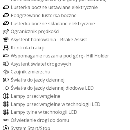
L
u
s
t
e
r
k
a
b
o
c
z
n
e
u
s
t
a
w
i
a
n
e
e
l
e
k
t
r
y
c
z
n
i
e
P
o
d
g
r
z
e
w
a
n
e
l
u
s
t
e
r
k
a
b
o
c
z
n
e
L
u
s
t
e
r
k
a
b
o
c
z
n
e
s
k
ł
a
d
a
n
e
e
l
e
k
t
r
y
c
z
n
i
e
O
g
r
a
n
i
c
z
n
i
k
p
r
ę
d
k
o
ś
c
i
A
s
y
s
t
e
n
t
h
a
m
o
w
a
n
i
a
-
B
r
a
k
e
A
s
s
i
s
t
K
o
n
t
r
o
l
a
t
r
a
k
c
j
i
W
s
p
o
m
a
g
a
n
i
e
r
u
s
z
a
n
i
a
p
o
d
g
ó
r
ę
-
H
i
l
l
H
o
l
d
e
r
A
s
y
s
t
e
n
t
ś
w
i
a
t
e
ł
d
r
o
g
o
w
y
c
h
C
z
u
j
n
i
k
z
m
i
e
r
z
c
h
u
Ś
w
i
a
t
ł
a
d
o
j
a
z
d
y
d
z
i
e
n
n
e
j
Ś
w
i
a
t
ł
a
d
o
j
a
z
d
y
d
z
i
e
n
n
e
j
d
i
o
d
o
w
e
L
E
D
L
a
m
p
y
p
r
z
e
c
i
w
m
g
i
e
l
n
e
L
a
m
p
y
p
r
z
e
c
i
w
m
g
i
e
l
n
e
w
t
e
c
h
n
o
l
o
g
i
i
L
E
D
L
a
m
p
y
t
y
l
n
e
w
t
e
c
h
n
o
l
o
g
i
i
L
E
D
O
ś
w
i
e
t
l
e
n
i
e
d
r
o
g
i
d
o
d
o
m
u
S
y
s
t
e
m
S
t
a
r
t
/
S
t
o
p