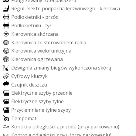
P
o
d
g
r
z
e
w
a
n
y
f
o
t
e
l
p
a
s
a
ż
e
r
a
R
e
g
u
l
.
e
l
e
k
t
r
.
p
o
d
p
a
r
c
i
a
l
ę
d
ź
w
i
o
w
e
g
o
-
k
i
e
r
o
w
c
a
P
o
d
ł
o
k
i
e
t
n
i
k
i
-
p
r
z
ó
d
P
o
d
ł
o
k
i
e
t
n
i
k
i
-
t
y
ł
K
i
e
r
o
w
n
i
c
a
s
k
ó
r
z
a
n
a
K
i
e
r
o
w
n
i
c
a
z
e
s
t
e
r
o
w
a
n
i
e
m
r
a
d
i
a
K
i
e
r
o
w
n
i
c
a
w
i
e
l
o
f
u
n
k
c
y
j
n
a
K
i
e
r
o
w
n
i
c
a
o
g
r
z
e
w
a
n
a
D
ź
w
i
g
n
i
a
z
m
i
a
n
y
b
i
e
g
ó
w
w
y
k
o
ń
c
z
o
n
a
s
k
ó
r
ą
C
y
f
r
o
w
y
k
l
u
c
z
y
k
C
z
u
j
n
i
k
d
e
s
z
c
z
u
E
l
e
k
t
r
y
c
z
n
e
s
z
y
b
y
p
r
z
e
d
n
i
e
E
l
e
k
t
r
y
c
z
n
e
s
z
y
b
y
t
y
l
n
e
P
r
z
y
c
i
e
m
n
i
a
n
e
t
y
l
n
e
s
z
y
b
y
T
e
m
p
o
m
a
t
K
o
n
t
r
o
l
a
o
d
l
e
g
ł
o
ś
c
i
z
p
r
z
o
d
u
(
p
r
z
y
p
a
r
k
o
w
a
n
i
u
)
K
o
n
t
r
o
l
a
o
d
l
e
g
ł
o
ś
c
i
z
t
y
ł
u
(
p
r
z
y
p
a
r
k
o
w
a
n
i
u
)