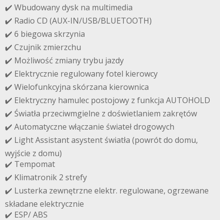
✔️ Wbudowany dysk na multimedia
✔️ Radio CD (AUX-IN/USB/BLUETOOTH)
✔️ 6 biegowa skrzynia
✔️ Czujnik zmierzchu
✔️ Możliwość zmiany trybu jazdy
✔️ Elektrycznie regulowany fotel kierowcy
✔️ Wielofunkcyjna skórzana kierownica
✔️ Elektryczny hamulec postojowy z funkcja AUTOHOLD
✔️ Światła przeciwmgielne z doświetlaniem zakrętów
✔️ Automatyczne włączanie świateł drogowych
✔️ Light Assistant asystent światła (powrót do domu,
wyjście z domu)
✔️ Tempomat
✔️ Klimatronik 2 strefy
✔️ Lusterka zewnętrzne elektr. regulowane, ogrzewane
składane elektrycznie
✔️ ESP/ ABS