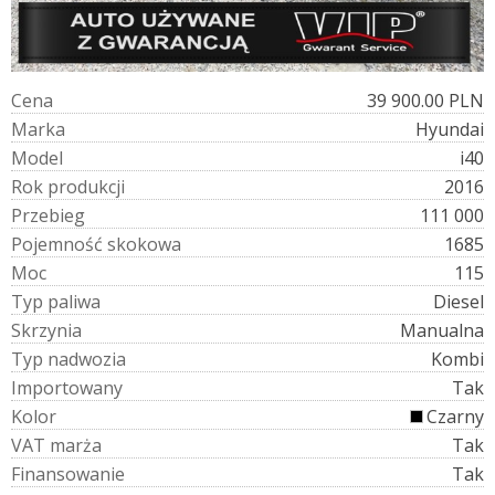
C
e
n
a
39 900.00 PLN
M
a
r
k
a
Hyundai
M
o
d
e
l
i40
R
o
k
p
r
o
d
u
k
c
j
i
2016
P
r
z
e
b
i
e
g
111 000
P
o
j
e
m
n
o
ś
ć
s
k
o
k
o
w
a
1685
M
o
c
115
T
y
p
p
a
l
i
w
a
Diesel
S
k
r
z
y
n
i
a
Manualna
T
y
p
n
a
d
w
o
z
i
a
Kombi
I
m
p
o
r
t
o
w
a
n
y
Tak
K
o
l
o
r
Czarny
V
A
T
m
a
r
ż
a
Tak
F
i
n
a
n
s
o
w
a
n
i
e
Tak