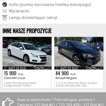
I
s
o
f
i
x
(
p
u
n
k
t
y
m
o
c
o
w
a
n
i
a
f
o
t
e
l
i
k
a
d
z
i
e
c
i
ę
c
e
g
o
)
W
y
c
i
e
r
a
c
z
k
i
L
a
m
p
y
d
o
ś
w
i
e
t
l
a
j
ą
c
e
z
a
k
r
ę
t
INNE NASZE PROPOZYCJE
15 900
44 900
PLN
PLN
Chevrolet Cruze
Renault Megane
1.8 B! Klimatyzacja! Navi!
1.2 TCe! Automat! Navi! Grzane
Podgrzewane fotele!
fotele! Klimatronik! LED!
Awaria samochodu ? Potrzebujesz pomocy ?
Zadzwoń 537 064 401 / 725 769 478 / 537 064 401