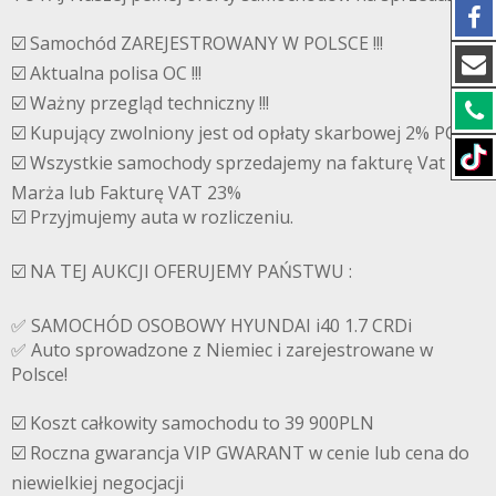
☑️ Samochód ZAREJESTROWANY W POLSCE !!!
☑️ Aktualna polisa OC !!!
☑️ Ważny przegląd techniczny !!!
☑️ Kupujący zwolniony jest od opłaty skarbowej 2% PCC.
☑️ Wszystkie samochody sprzedajemy na fakturę Vat
Marża lub Fakturę VAT 23%
☑️ Przyjmujemy auta w rozliczeniu.
☑️ NA TEJ AUKCJI OFERUJEMY PAŃSTWU :
✅ SAMOCHÓD OSOBOWY HYUNDAI i40 1.7 CRDi
✅ Auto sprowadzone z Niemiec i zarejestrowane w
Polsce!
☑️ Koszt całkowity samochodu to 39 900PLN
☑️ Roczna gwarancja VIP GWARANT w cenie lub cena do
niewielkiej negocjacji