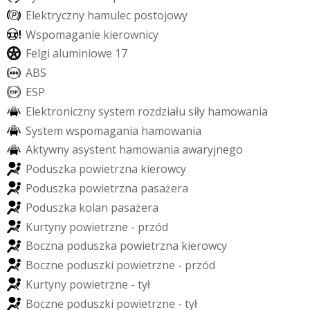
E
l
e
k
t
r
y
c
z
n
y
h
a
m
u
l
e
c
p
o
s
t
o
j
o
w
y
W
s
p
o
m
a
g
a
n
i
e
k
i
e
r
o
w
n
i
c
y
F
e
l
g
i
a
l
u
m
i
n
i
o
w
e
1
7
A
B
S
E
S
P
E
l
e
k
t
r
o
n
i
c
z
n
y
s
y
s
t
e
m
r
o
z
d
z
i
a
ł
u
s
i
ł
y
h
a
m
o
w
a
n
i
a
S
y
s
t
e
m
w
s
p
o
m
a
g
a
n
i
a
h
a
m
o
w
a
n
i
a
A
k
t
y
w
n
y
a
s
y
s
t
e
n
t
h
a
m
o
w
a
n
i
a
a
w
a
r
y
j
n
e
g
o
P
o
d
u
s
z
k
a
p
o
w
i
e
t
r
z
n
a
k
i
e
r
o
w
c
y
P
o
d
u
s
z
k
a
p
o
w
i
e
t
r
z
n
a
p
a
s
a
ż
e
r
a
P
o
d
u
s
z
k
a
k
o
l
a
n
p
a
s
a
ż
e
r
a
K
u
r
t
y
n
y
p
o
w
i
e
t
r
z
n
e
-
p
r
z
ó
d
B
o
c
z
n
a
p
o
d
u
s
z
k
a
p
o
w
i
e
t
r
z
n
a
k
i
e
r
o
w
c
y
B
o
c
z
n
e
p
o
d
u
s
z
k
i
p
o
w
i
e
t
r
z
n
e
-
p
r
z
ó
d
K
u
r
t
y
n
y
p
o
w
i
e
t
r
z
n
e
-
t
y
ł
B
o
c
z
n
e
p
o
d
u
s
z
k
i
p
o
w
i
e
t
r
z
n
e
-
t
y
ł