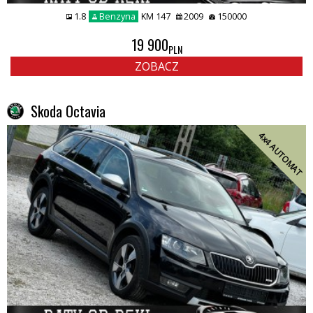
1.8
Benzyna
KM 147
2009
150000
19 900
PLN
ZOBACZ
Skoda Octavia
4x4 AUTOMAT