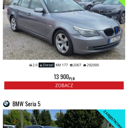
2.0
Diesel
KM 177
2007
292000
13 900
PLN
ZOBACZ
BMW Seria 5
ZAREJESTROWANY