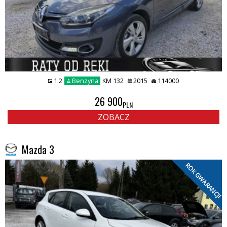
1.2
Benzyna
KM 132
2015
114000
26 900
PLN
ZOBACZ
Mazda 3
ROK GWARANCJI