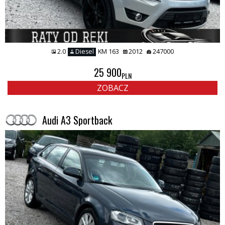
2.0
Diesel
KM 163
2012
247000
25 900
PLN
ZOBACZ
Audi A3 Sportback