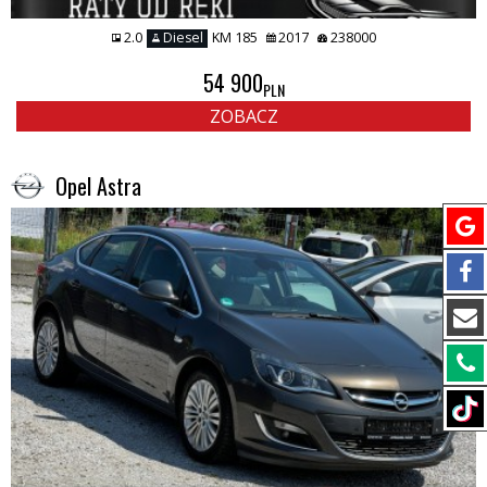
2.0
Diesel
KM 185
2017
238000
54 900
PLN
ZOBACZ
Opel Astra