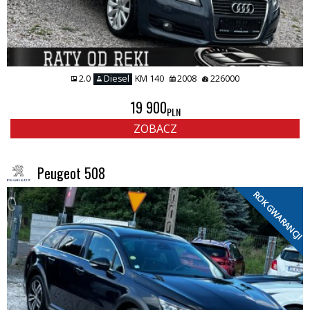
2.0
Diesel
KM 140
2008
226000
19 900
PLN
ZOBACZ
Peugeot 508
ROK GWARANCJI