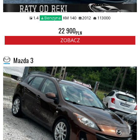
1.4
Benzyna
KM 140
2012
113000
22 900
PLN
ZOBACZ
Mazda 3