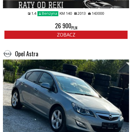
1.4
Benzyna
KM 140
2013
143000
26 900
PLN
ZOBACZ
Opel Astra