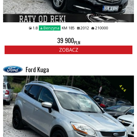
1.8
Benzyna
KM 185
2012
210000
39 900
PLN
ZOBACZ
Ford Kuga
4 x 4