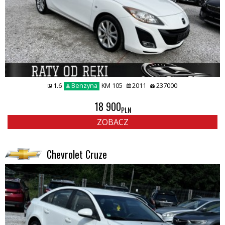
1.6
Benzyna
KM 105
2011
237000
18 900
PLN
ZOBACZ
Chevrolet Cruze