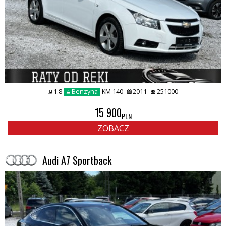
1.8
Benzyna
KM 140
2011
251000
15 900
PLN
ZOBACZ
Audi A7 Sportback