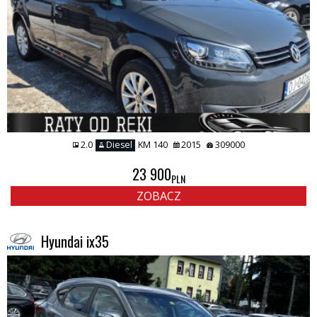
2.0
Diesel
KM 140
2015
309000
23 900
PLN
ZOBACZ
Hyundai ix35