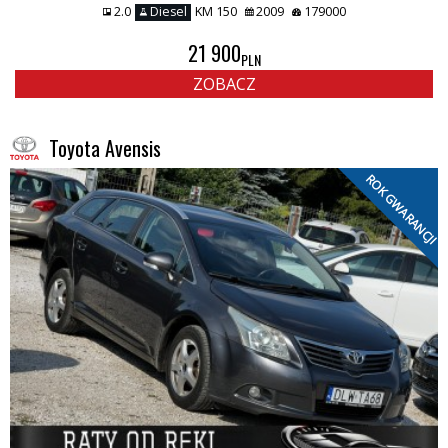
2.0
Diesel
KM 150
2009
179000
21 900
PLN
ZOBACZ
Toyota Avensis
ROK GWARANCJI