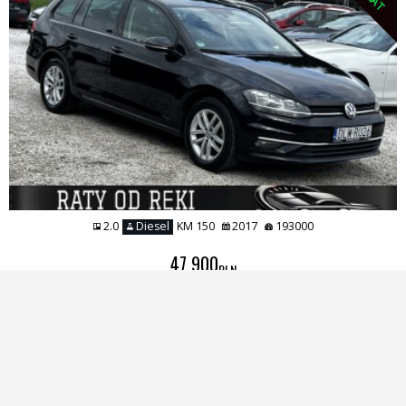
2.0
Diesel
KM 150
2017
193000
47 900
PLN
ZOBACZ
1
2
3
4
Awaria samochodu ? Potrzebujesz pomocy ?
Zadzwoń 537 064 401 / 725 769 478 / 537 064 401