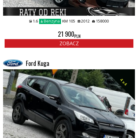
1.6
Benzyna
KM 105
2012
158000
21 900
PLN
ZOBACZ
Ford Kuga
4 x 4