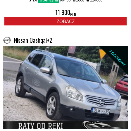
1.4
Benzyna
KM 80
2008
224000
11 900
PLN
ZOBACZ
Nissan Qashqai+2
7 OSOBOWY