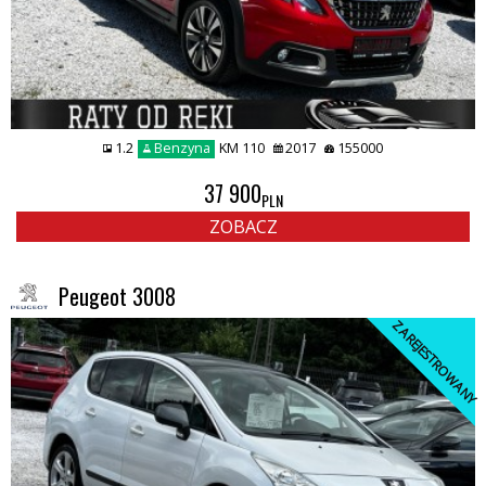
1.2
Benzyna
KM 110
2017
155000
37 900
PLN
ZOBACZ
Peugeot 3008
ZAREJESTROWANY