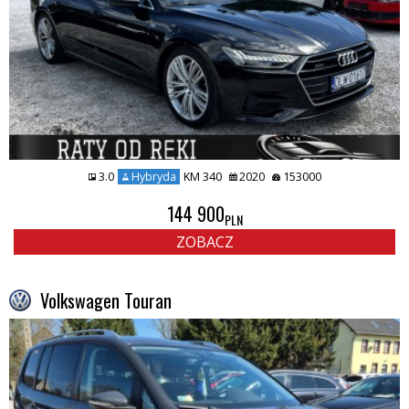
3.0
Hybryda
KM 340
2020
153000
144 900
PLN
ZOBACZ
Volkswagen Touran