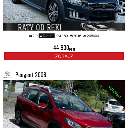
2.0
Diesel
KM 180
2016
208000
44 900
PLN
ZOBACZ
Peugeot 2008
AUTOMAT