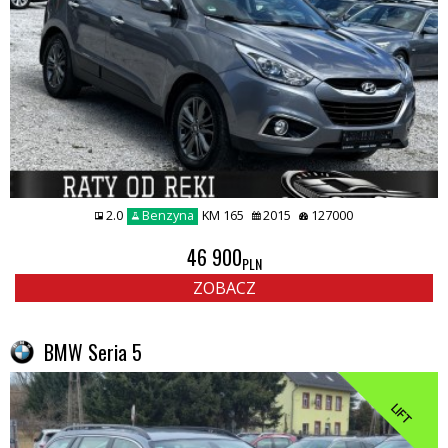
2.0
Benzyna
KM 165
2015
127000
46 900
PLN
ZOBACZ
BMW Seria 5
LIFT