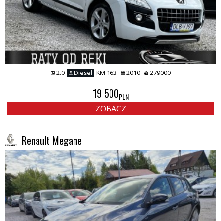
2.0
Diesel
KM 163
2010
279000
19 500
PLN
ZOBACZ
Renault Megane