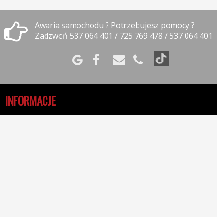
Awaria samochodu ? Potrzebujesz pomocy ?
Zadzwoń 537 064 401 / 725 769 478 / 537 064 401
INFORMACJE
Polityka prywatności
Polityka cookies
Klauzula informacyjna RODO
Reklamacje
GODZINY OTWARCIA
09:00-17:00 - Poniedziałek
09:00-17:00 - Wtorek
09:00-17:00 - Środa