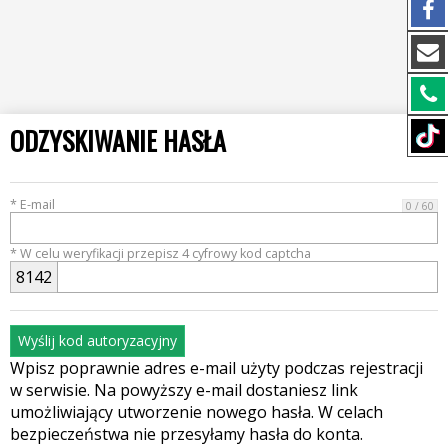
ODZYSKIWANIE HASŁA
* E-mail
0 / 60
* W celu weryfikacji przepisz 4 cyfrowy kod captcha
8
1
4
2
Wyślij kod autoryzacyjny
Wpisz poprawnie adres e-mail użyty podczas rejestracji
w serwisie. Na powyższy e-mail dostaniesz link
umożliwiający utworzenie nowego hasła. W celach
bezpieczeństwa nie przesyłamy hasła do konta.